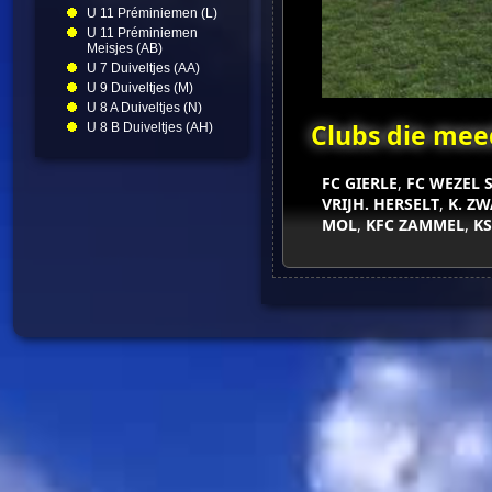
U 11 Préminiemen (L)
U 11 Préminiemen
Meisjes (AB)
U 7 Duiveltjes (AA)
U 9 Duiveltjes (M)
U 8 A Duiveltjes (N)
Clubs die mee
U 8 B Duiveltjes (AH)
FC GIERLE
,
FC WEZEL 
VRIJH. HERSELT
,
K. Z
MOL
,
KFC ZAMMEL
,
K