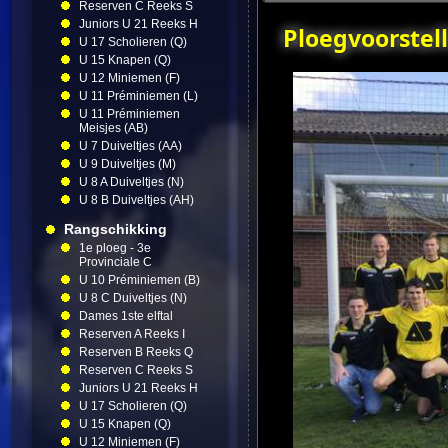
Reserven C Reeks S
Juniors U 21 Reeks H
Ploegvoorstell
U 17 Scholieren (Q)
U 15 Knapen (Q)
U 12 Miniemen (F)
U 11 Préminiemen (L)
U 11 Préminiemen
Meisjes (AB)
U 7 Duiveltjes (AA)
U 9 Duiveltjes (M)
U 8 A Duiveltjes (N)
U 8 B Duiveltjes (AH)
Rangschikking
1e ploeg - 3e
Provinciale C
U 10 Préminiemen (B)
U 8 C Duiveltjes (N)
Dames 1ste elftal
Reserven A Reeks I
Reserven B Reeks Q
Reserven C Reeks S
Juniors U 21 Reeks H
U 17 Scholieren (Q)
U 15 Knapen (Q)
U 12 Miniemen (F)