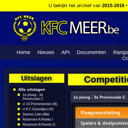
U bekijkt het archief van
2015-2016
Home
Nieuws
API
Documenten
Rangs
Co
Uitslagen
Competitie
Alle uitslagen
1e ploeg - 3e
1e ploeg - 3e Provinciale C
Provinciale C
U 10 Préminiemen (B)
U 8 C Duiveltjes (N)
Ploegvoorstelling
Dames 1ste elftal
Reserven A Reeks I
Spelers & doelpunten
Reserven B Reeks Q