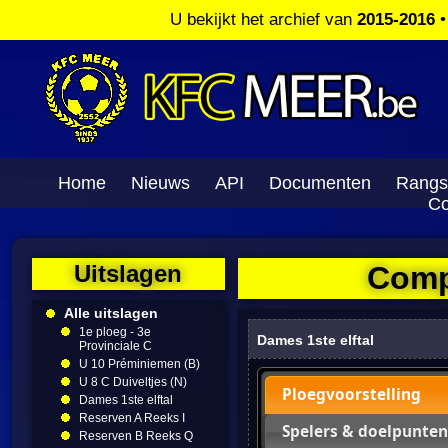
U bekijkt het archief van
2015-2016
Home
Nieuws
API
Documenten
Rangs
Co
Uitslagen
Compe
Alle uitslagen
1e ploeg - 3e
Dames 1ste elftal
Provinciale C
U 10 Préminiemen (B)
U 8 C Duiveltjes (N)
Ploegvoorstelling
Dames 1ste elftal
Reserven A Reeks I
Spelers & doelpunten
Reserven B Reeks Q