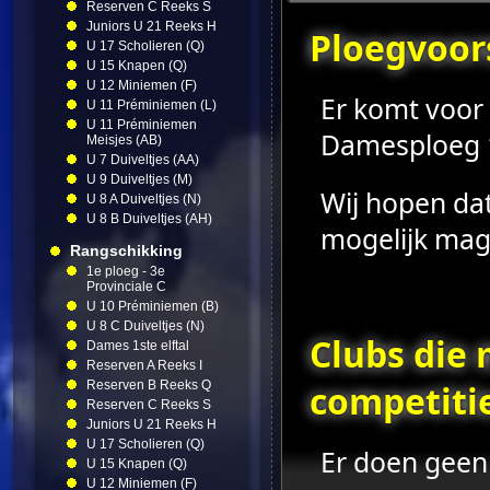
Reserven C Reeks S
Juniors U 21 Reeks H
Ploegvoors
U 17 Scholieren (Q)
U 15 Knapen (Q)
U 12 Miniemen (F)
Er komt voor
U 11 Préminiemen (L)
U 11 Préminiemen
Damesploeg 1s
Meisjes (AB)
U 7 Duiveltjes (AA)
U 9 Duiveltjes (M)
Wij hopen dat
U 8 A Duiveltjes (N)
U 8 B Duiveltjes (AH)
mogelijk mag 
Rangschikking
1e ploeg - 3e
Provinciale C
U 10 Préminiemen (B)
U 8 C Duiveltjes (N)
Clubs die
Dames 1ste elftal
Reserven A Reeks I
Reserven B Reeks Q
competiti
Reserven C Reeks S
Juniors U 21 Reeks H
U 17 Scholieren (Q)
Er doen geen
U 15 Knapen (Q)
U 12 Miniemen (F)