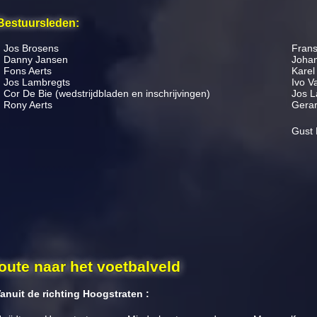
Bestuursleden:
Jos Brosens
Fran
Danny Jansen
Johan
Fons Aerts
Karel
Jos Lambregts
Ivo 
Cor De Bie (wedstrijdbladen en inschrijvingen)
Jos L
Rony Aerts
Ge
Gust 
oute naar het voetbalveld
anuit de richting Hoogstraten :