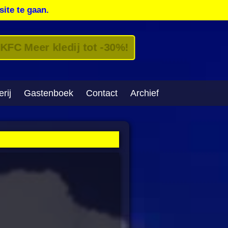
site te gaan.
KFC Meer kledij tot -30%!
rij
Gastenboek
Contact
Archief