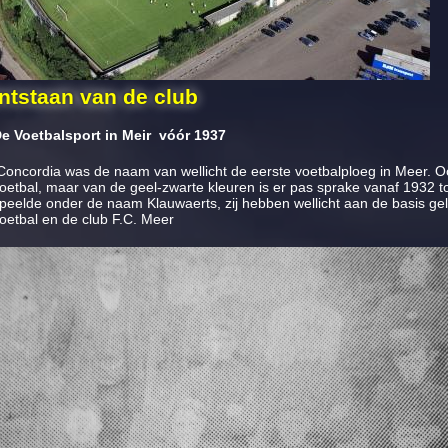
ntstaan van de club
e Voetbalsport in Meir vóór 1937
oncordia was de naam van wellicht de eerste voetbalploeg in Meer. 
oetbal, maar van de geel-zwarte kleuren is er pas sprake vanaf 1932 
peelde onder de naam Klauwaerts, zij hebben wellicht aan de basis gele
oetbal en de club F.C. Meer