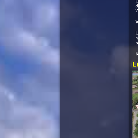
U
d
W
V
U
m
p
K
L