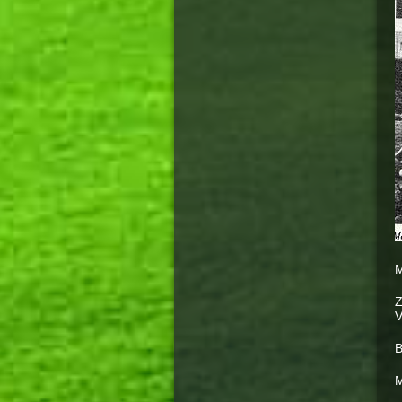
M
Z
V
B
M