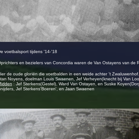
e voetbalsport tijdens '14-'18
prichters en bezielers van Concordia waren de Van Ostayens van de
ier de oude gloriën die voetbalden in een weide achter 't Zwaluwenhof
tan Noyens, doelman Louis Swaenen, Jef Verheyen(knecht bij Van Loov
idden
: Jef Sterkens(Gestel), Ward Van Ostayen, en Suske Koyen(Dor
nijders, Jef Sterkens'Boeren', en Jaan Swaenen