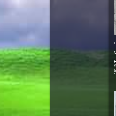
D
O
H
S
M
S