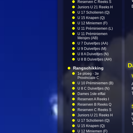
Reserven C Reeks S
Juniors U 21 Reeks H
U 17 Scholieren (Q)
U 15 Knapen (Q)
U 12 Miniemen (F)
U 11 Préminiemen (L)
U 11 Préminiemen
Meisjes (AB)
U 7 Duiveltjes (AA)
U 9 Duiveltjes (M)
U 8 A Duiveltjes (N)
U 8 B Duiveltjes (AH)
D
Rangschikking
1e ploeg - 3e
Provinciale C
U 10 Préminiemen (B)
U 8 C Duiveltjes (N)
Dames 1ste elftal
Reserven A Reeks I
Reserven B Reeks Q
Reserven C Reeks S
Juniors U 21 Reeks H
U 17 Scholieren (Q)
U 15 Knapen (Q)
U 12 Miniemen (F)