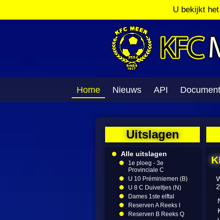
U bekijkt he
Home
Nieuws
API
Documen
Uitslagen
Alle uitslagen
K
1e ploeg - 3e
Provinciale C
W
U 10 Préminiemen (B)
2
U 8 C Duiveltjes (N)
Dames 1ste elftal
Reserven A Reeks I
Reserven B Reeks Q