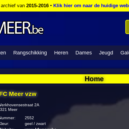
t archief van
2015-2016
•
Klik hier om naar de huidige web
ten
Rangschikking
Heren
Dames
Jeugd
Gale
Home
FC Meer vzw
erkhovensestraat 2A
321 Meer
Nummer:
2552
Kleur:
geel / zwart