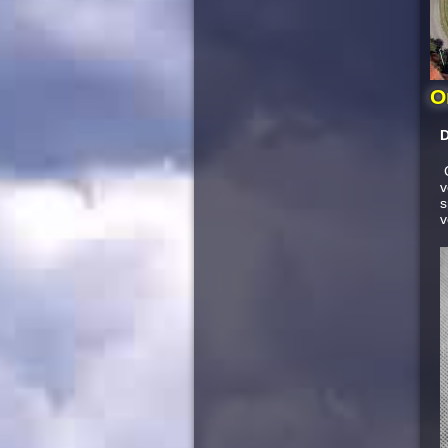
O
D
C
v
s
v