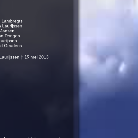
s Lambregts
 Laurijssen
 Jansen
Van Dongen
aurijssen
rard Geudens
Laurijssen
mei 2013
† 19