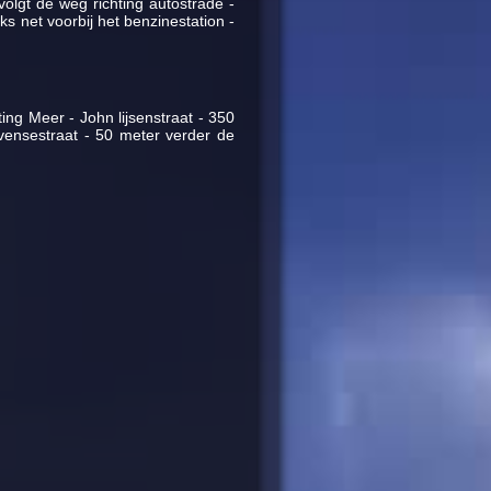
olgt de weg richting autostrade -
s net voorbij het benzinestation -
ting Meer - John lijsenstraat - 350
vensestraat - 50 meter verder de