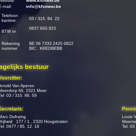
Website:
www.kfcmeer.be
E-mail:
info@kfcmeer.be
Telefoon
03 / 315. 84. 22
kantine:
0837.650.923
BTW nr
Rekening
BE 06 7333 2425 0822
nummer
BIC : KREDBEBB
agelijks bestuur
Voorzitter:
Arnold Van Aperen
Meerdorp 66, 2321 Meer
Tel: 03 / 315. 86. 59
Secretaris:
Penni
Marc Dufraing
Louis 
Vrijheid 177 / 1 , 2320 Hoogstraten
Meerse
Tel: 0477 / 85. 12. 18
Tel: 03