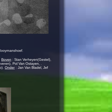
 Rooymanshoef.
.
Boven
: Stan Verheyen(Gestel),
eren), Pol Van Ostayen, .
p).
Onder
: Jan Van Bladel, Jef