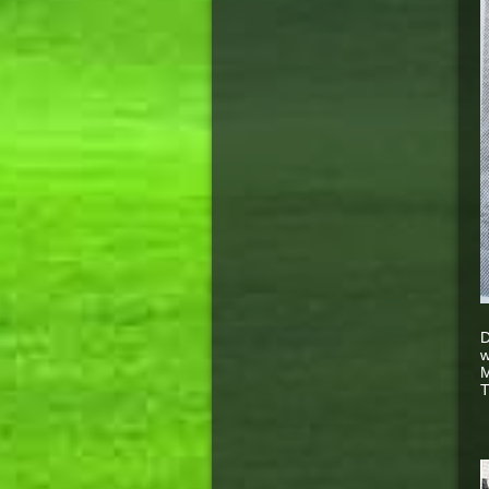
D
w
M
T