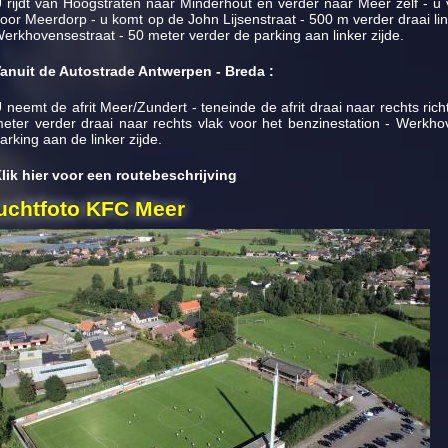
 rijdt van Hoogstraten naar Minderhout en verder naar Meer zelf - u v
oor Meerdorp - u komt op de John Lijsenstraat - 500 m verder draai link
erkhovensestraat - 50 meter verder de parking aan linker zijde.
anuit de Autostrade Antwerpen - Breda :
 neemt de afrit Meer/Zundert - teneinde de afrit draai naar rechts rich
eter verder draai naar rechts vlak voor het benzinestation - Werkho
arking aan de linker zijde.
lik hier voor een routebeschrijving
uchtfoto KFC Meer