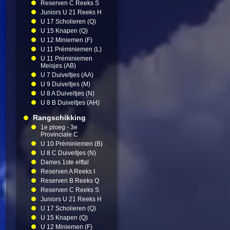
Reserven C Reeks S
Juniors U 21 Reeks H
U 17 Scholieren (Q)
U 15 Knapen (Q)
U 12 Miniemen (F)
U 11 Préminiemen (L)
U 11 Préminiemen
Meisjes (AB)
U 7 Duiveltjes (AA)
U 9 Duiveltjes (M)
U 8 A Duiveltjes (N)
U 8 B Duiveltjes (AH)
Rangschikking
1e ploeg - 3e
Provinciale C
U 10 Préminiemen (B)
U 8 C Duiveltjes (N)
Dames 1ste elftal
Reserven A Reeks I
Reserven B Reeks Q
Reserven C Reeks S
Juniors U 21 Reeks H
U 17 Scholieren (Q)
U 15 Knapen (Q)
U 12 Miniemen (F)