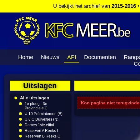
U bekijkt het archief van
2015-2016
Home
Nieuws
API
Documenten
Rangs
Co
Uitslagen
Alle uitslagen
Kon pagina niet terugvinde
1e ploeg - 3e
Provinciale C
U 10 Préminiemen (B)
U 8 C Duiveltjes (N)
Dames 1ste elftal
Reserven A Reeks I
Reserven B Reeks Q