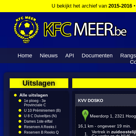
U bekijkt het archief van
2015-2016
Home
Nieuws
API
Documenten
Rangs
Co
Uitslagen
Alle uitslagen
KVV DOSKO
1e ploeg - 3e
Provinciale C
U 10 Préminiemen (B)
Meerdorp 1, 2321 Hoogs
U 8 C Duiveltjes (N)
Dames 1ste elftal
16,1 km
-
ongeveer 19 min.
Reserven A Reeks I
Vertrek in
zuidoosteli
Reserven B Reeks Q
1.