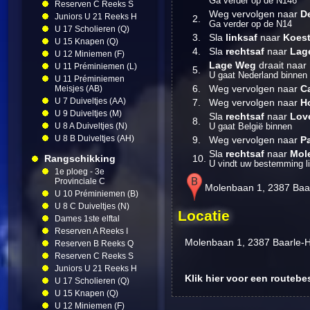
Ga verder op de N146
Reserven C Reeks S
Weg vervolgen naar
D
Juniors U 21 Reeks H
2.
Ga verder op de N14
U 17 Scholieren (Q)
3.
Sla
linksaf
naar
Koest
U 15 Knapen (Q)
4.
Sla
rechtsaf
naar
Lag
U 12 Miniemen (F)
Lage Weg
draait naar
U 11 Préminiemen (L)
5.
U gaat Nederland binnen
U 11 Préminiemen
6.
Weg vervolgen naar
C
Meisjes (AB)
U 7 Duiveltjes (AA)
7.
Weg vervolgen naar
H
U 9 Duiveltjes (M)
Sla
rechtsaf
naar
Lov
8.
U 8 A Duiveltjes (N)
U gaat België binnen
U 8 B Duiveltjes (AH)
9.
Weg vervolgen naar
Pa
Sla
rechtsaf
naar
Mol
Rangschikking
10.
U vindt uw bestemming l
1e ploeg - 3e
Provinciale C
Molenbaan 1, 2387 Baar
U 10 Préminiemen (B)
U 8 C Duiveltjes (N)
Locatie
Dames 1ste elftal
Reserven A Reeks I
Molenbaan 1, 2387 Baarle-H
Reserven B Reeks Q
Reserven C Reeks S
Juniors U 21 Reeks H
Klik hier voor een routebe
U 17 Scholieren (Q)
U 15 Knapen (Q)
U 12 Miniemen (F)