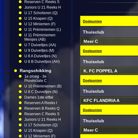
Reserven C Reeks S
Juniors U 21 Reeks H
U 17 Scholieren (Q)
U 15 Knapen (Q)
Doelpunten
U 12 Miniemen (F)
U 11 Préminiemen (L)
Thuisclub
U 11 Préminiemen
Meisjes (AB)
Meer C
U 7 Duiveltjes (AA)
U 9 Duiveltjes (M)
Doelpunten
U 8 A Duiveltjes (N)
Thuisclub
U 8 B Duiveltjes (AH)
Rangschikking
K. FC POPPEL A
1e ploeg - 3e
Provinciale C
Doelpunten
U 10 Préminiemen (B)
Thuisclub
U 8 C Duiveltjes (N)
Dames 1ste elftal
KFC FLANDRIA A
Reserven A Reeks I
Reserven B Reeks Q
Doelpunten
Reserven C Reeks S
Juniors U 21 Reeks H
Thuisclub
U 17 Scholieren (Q)
Meer C
U 15 Knapen (Q)
U 12 Miniemen (F)