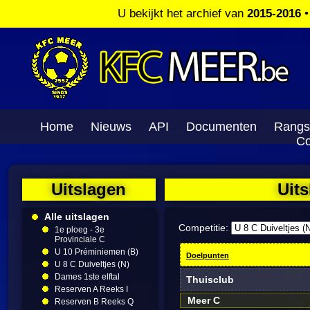
U bekijkt het archief van
2015-2016
Home
Nieuws
API
Documenten
Rangs
Co
Uitslagen
Uits
Alle uitslagen
Competitie:
1e ploeg - 3e
Provinciale C
U 10 Préminiemen (B)
Doelpunten
U 8 C Duiveltjes (N)
Dames 1ste elftal
Thuisclub
Reserven A Reeks I
Meer C
Reserven B Reeks Q