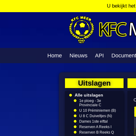
U bekijkt he
Home
Nieuws
API
Documen
Uitslagen
Alle uitslagen
C
1e ploeg - 3e
Provinciale C
U 10 Préminiemen (B)
U 8 C Duiveltjes (N)
Dames 1ste elftal
Reserven A Reeks I
Reserven B Reeks Q