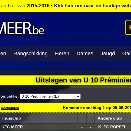
t archief van
2015-2016
•
Klik hier om naar de huidige web
ten
Rangschikking
Heren
Dames
Jeugd
Gale
Uitslagen van U 10 Préminie
ompetitie:
Komende speeldag
1
op
05-09-20
Doelpunten
Thuisclub
Andere club
KFC MEER
-
-
K. FC POPPEL