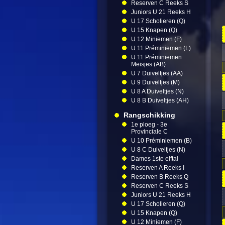
Reserven C Reeks S
Juniors U 21 Reeks H
U 17 Scholieren (Q)
U 15 Knapen (Q)
U 12 Miniemen (F)
U 11 Préminiemen (L)
U 11 Préminiemen
Meisjes (AB)
U 7 Duiveltjes (AA)
U 9 Duiveltjes (M)
U 8 A Duiveltjes (N)
U 8 B Duiveltjes (AH)
Rangschikking
1e ploeg - 3e
Provinciale C
U 10 Préminiemen (B)
U 8 C Duiveltjes (N)
Dames 1ste elftal
Reserven A Reeks I
Reserven B Reeks Q
Reserven C Reeks S
Juniors U 21 Reeks H
U 17 Scholieren (Q)
U 15 Knapen (Q)
U 12 Miniemen (F)