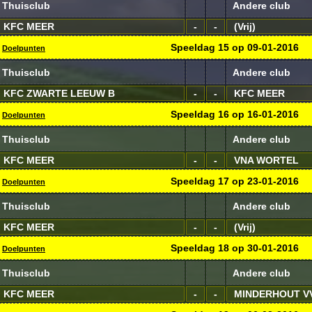
Thuisclub
Andere club
KFC MEER
-
-
(Vrij)
Speeldag
15
op
09-01-2016
Doelpunten
Thuisclub
Andere club
KFC ZWARTE LEEUW B
-
-
KFC MEER
Speeldag
16
op
16-01-2016
Doelpunten
Thuisclub
Andere club
KFC MEER
-
-
VNA WORTEL
Speeldag
17
op
23-01-2016
Doelpunten
Thuisclub
Andere club
KFC MEER
-
-
(Vrij)
Speeldag
18
op
30-01-2016
Doelpunten
Thuisclub
Andere club
KFC MEER
-
-
MINDERHOUT V