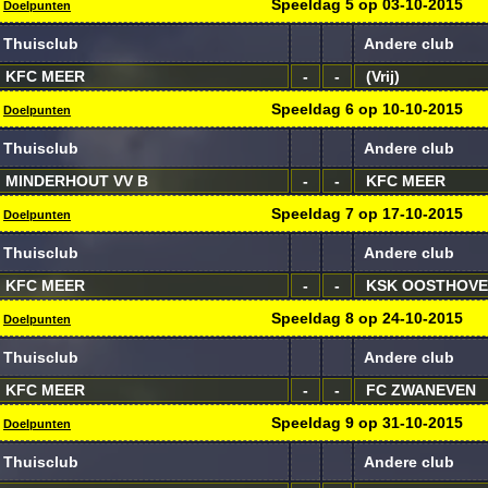
Speeldag
5
op
03-10-2015
Doelpunten
Thuisclub
Andere club
KFC MEER
-
-
(Vrij)
Speeldag
6
op
10-10-2015
Doelpunten
Thuisclub
Andere club
MINDERHOUT VV B
-
-
KFC MEER
Speeldag
7
op
17-10-2015
Doelpunten
Thuisclub
Andere club
KFC MEER
-
-
KSK OOSTHOVE
Speeldag
8
op
24-10-2015
Doelpunten
Thuisclub
Andere club
KFC MEER
-
-
FC ZWANEVEN
Speeldag
9
op
31-10-2015
Doelpunten
Thuisclub
Andere club