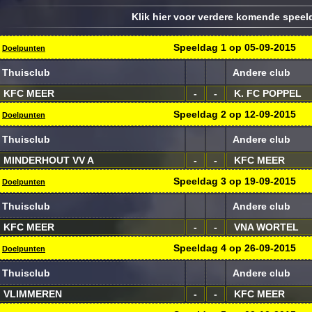
Klik hier voor verdere komende spee
Speeldag
1
op
05-09-2015
Doelpunten
Thuisclub
Andere club
KFC MEER
-
-
K. FC POPPEL
Speeldag
2
op
12-09-2015
Doelpunten
Thuisclub
Andere club
MINDERHOUT VV A
-
-
KFC MEER
Speeldag
3
op
19-09-2015
Doelpunten
Thuisclub
Andere club
KFC MEER
-
-
VNA WORTEL
Speeldag
4
op
26-09-2015
Doelpunten
Thuisclub
Andere club
VLIMMEREN
-
-
KFC MEER