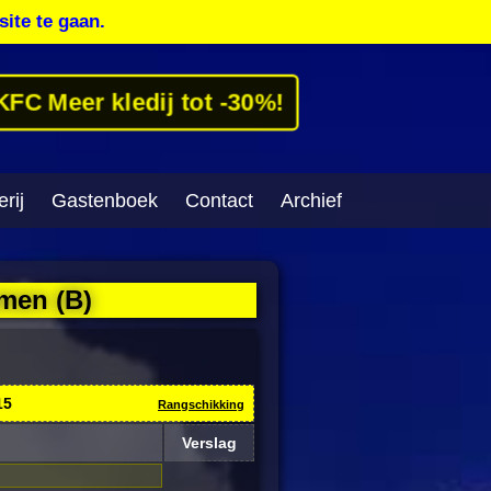
site te gaan.
KFC Meer kledij tot -30%!
rij
Gastenboek
Contact
Archief
men (B)
15
Rangschikking
Verslag