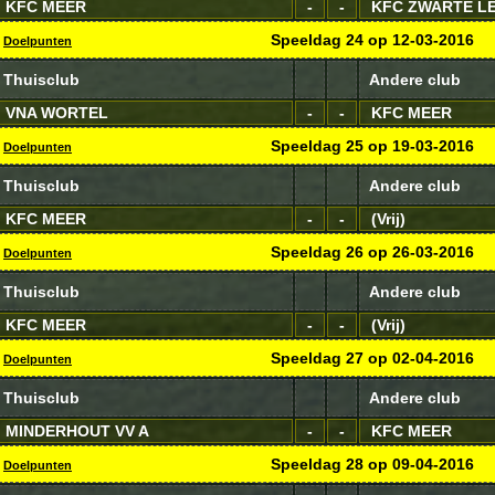
KFC MEER
-
-
KFC ZWARTE L
Speeldag
24
op
12-03-2016
Doelpunten
Thuisclub
Andere club
VNA WORTEL
-
-
KFC MEER
Speeldag
25
op
19-03-2016
Doelpunten
Thuisclub
Andere club
KFC MEER
-
-
(Vrij)
Speeldag
26
op
26-03-2016
Doelpunten
Thuisclub
Andere club
KFC MEER
-
-
(Vrij)
Speeldag
27
op
02-04-2016
Doelpunten
Thuisclub
Andere club
MINDERHOUT VV A
-
-
KFC MEER
Speeldag
28
op
09-04-2016
Doelpunten