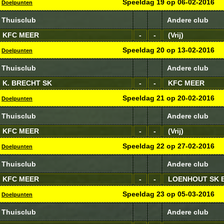
Speeldag
19
op
06-02-2016
Doelpunten
Thuisclub
Andere club
KFC MEER
-
-
(Vrij)
Speeldag
20
op
13-02-2016
Doelpunten
Thuisclub
Andere club
K. BRECHT SK
-
-
KFC MEER
Speeldag
21
op
20-02-2016
Doelpunten
Thuisclub
Andere club
KFC MEER
-
-
(Vrij)
Speeldag
22
op
27-02-2016
Doelpunten
Thuisclub
Andere club
KFC MEER
-
-
LOENHOUT SK 
Speeldag
23
op
05-03-2016
Doelpunten
Thuisclub
Andere club