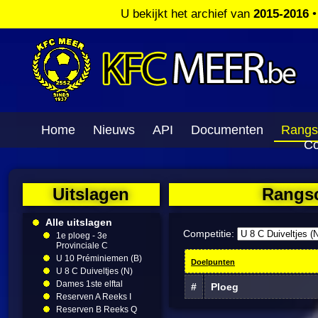
U bekijkt het archief van
2015-2016
Home
Nieuws
API
Documenten
Rangs
Co
Uitslagen
Rangsc
Alle uitslagen
Competitie:
1e ploeg - 3e
Provinciale C
U 10 Préminiemen (B)
Doelpunten
U 8 C Duiveltjes (N)
Dames 1ste elftal
#
Ploeg
Reserven A Reeks I
Reserven B Reeks Q