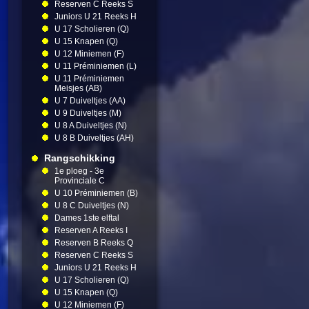
Reserven C Reeks S
Juniors U 21 Reeks H
U 17 Scholieren (Q)
U 15 Knapen (Q)
U 12 Miniemen (F)
U 11 Préminiemen (L)
U 11 Préminiemen
Meisjes (AB)
U 7 Duiveltjes (AA)
U 9 Duiveltjes (M)
U 8 A Duiveltjes (N)
U 8 B Duiveltjes (AH)
Rangschikking
1e ploeg - 3e
Provinciale C
U 10 Préminiemen (B)
U 8 C Duiveltjes (N)
Dames 1ste elftal
Reserven A Reeks I
Reserven B Reeks Q
Reserven C Reeks S
Juniors U 21 Reeks H
U 17 Scholieren (Q)
U 15 Knapen (Q)
U 12 Miniemen (F)