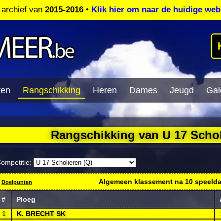
t archief van
2015-2016
•
Klik hier om naar de huidige web
ten
Rangschikking
Heren
Dames
Jeugd
Gale
Rangschikking van U 17 Schol
ompetitie:
Algemeen klassement na
10
speeld
Doelpunten
#
Ploeg
1
K. BRECHT SK